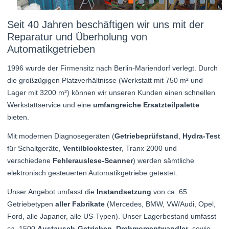
Seit 40 Jahren beschäftigen wir uns mit der
Reparatur und Überholung von
Automatikgetrieben
1996 wurde der Firmensitz nach Berlin-Mariendorf verlegt. Durch
die großzügigen Platzverhältnisse (Werkstatt mit 750 m² und
Lager mit 3200 m²) können wir unseren Kunden einen schnellen
Werkstattservice und eine
umfangreiche Ersatzteilpalette
bieten.
Mit modernen Diagnosegeräten (
Getriebeprüfstand
,
Hydra-Test
für Schaltgeräte,
Ventilblocktester
, Tranx 2000 und
verschiedene
Fehlerauslese-Scanner
) werden sämtliche
elektronisch gesteuerten Automatikgetriebe getestet.
Unser Angebot umfasst die
Instandsetzung
von ca. 65
Getriebetypen
aller Fabrikate
(Mercedes, BMW, VW/Audi, Opel,
Ford, alle Japaner, alle US-Typen). Unser Lagerbestand umfasst
ca. 1500
Austausch-Getrieben
,
Drehmomentwandler
, sowie