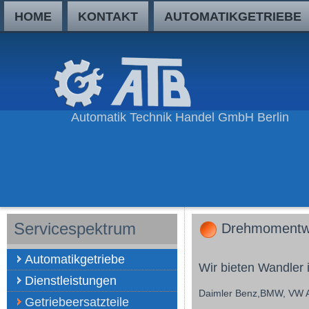
HOME
KONTAKT
AUTOMATIKGETRIEBE
Automatik Technik Handel GmbH Berlin
Servicespektrum
Drehmomentw
Automatikgetriebe
Wir bieten Wandler i
Dienstleistungen
Daimler Benz,
BMW
,
VW 
Getriebeersatzteile